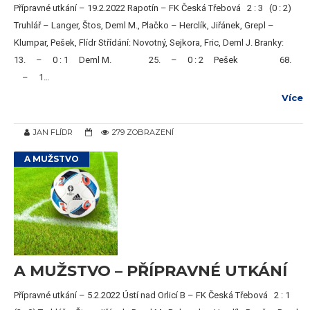
Přípravné utkání – 19.2.2022 Rapotín – FK Česká Třebová 2 : 3 (0 : 2)
Truhlář – Langer, Štos, Deml M., Plačko – Herclík, Jiřánek, Grepl –
Klumpar, Pešek, Flídr Střídání: Novotný, Sejkora, Fric, Deml J. Branky:
13. – 0 : 1 Deml M. 25. – 0 : 2 Pešek 68.
– 1…
Více
JAN FLÍDR
279 ZOBRAZENÍ
A MUŽSTVO
A MUŽSTVO – PŘÍPRAVNÉ UTKÁNÍ
Přípravné utkání – 5.2.2022 Ústí nad Orlicí B – FK Česká Třebová 2 : 1