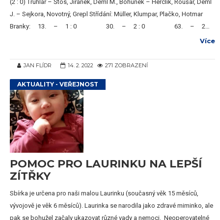
(2 : 0) Truhlář – Štos, Jiřánek, Deml M., Bohunek – Herclík, Roušar, Deml
J. – Sejkora, Novotný, Grepl Střídání: Müller, Klumpar, Plačko, Hotmar
Branky: 13. – 1 : 0 30. – 2 : 0 63. – 2…
Více
JAN FLÍDR
14. 2. 2022
271 ZOBRAZENÍ
AKTUALITY - VEŘEJNOST
POMOC PRO LAURINKU NA LEPŠÍ
ZÍTŘKY
Sbírka je určena pro naši malou Laurinku (současný věk 15 měsíců,
vývojově je věk 6 měsíců). Laurinka se narodila jako zdravé miminko, ale
pak se bohužel začaly ukazovat různé vady a nemoci. Neoperovatelné