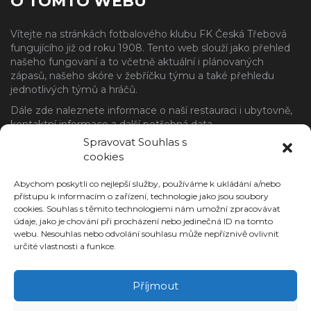
O TOMTO WEBU
Vítejte na stránkách fotbalového klubu FK Česká Třebová
fungujícího již od roku 1908. Tento web slouží jako přehled
našeho fungovaní a to včetně aktuální i plánovaných
zápasů, našeho skóre v žebříčku týmu a také přehledu
jednotlivých týmů a hráčů.
Dále zde naleznete informace o naší restauraci i ubytovně,
kontaktní informace a další potřebná data.
Spravovat Souhlas s
NAJDETE NÁS
cookies
Adresa
Abychom poskytli co nejlepší služby, používáme k ukládání a/nebo
FK Česká Třebová, z.s.
přístupu k informacím o zařízení, technologie jako jsou soubory
cookies. Souhlas s těmito technologiemi nám umožní zpracovávat
Pod Jelenicí 597
údaje, jako je chování při procházení nebo jedinečná ID na tomto
560 02 Česká Třebová
webu. Nesouhlas nebo odvolání souhlasu může nepříznivě ovlivnit
SOCIÁLNÍ SÍTĚ
určité vlastnosti a funkce.
Facebook
Instagram
Příjmout