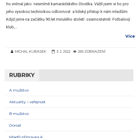
ho vnímal jako nesmírně kamarádského člověka. Vážil jsem si ho pro
jeho vysokou technickou odbornost a lidský přístup k nám mladším.
Když jsme na začátku 90.let minulého století osamostatnili Fotbalový
klub,…
Více
MICHAL KUBÁSEK
3. 2. 2022
265 ZOBRAZENÍ
RUBRIKY
A mužstvo
Aktuality – veřejnost
B mužstvo
Dorost
Mladší přípravka A