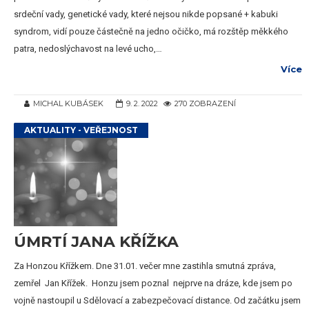
srdeční vady, genetické vady, které nejsou nikde popsané + kabuki
syndrom, vidí pouze částečně na jedno očičko, má rozštěp měkkého
patra, nedoslýchavost na levé ucho,…
Více
MICHAL KUBÁSEK
9. 2. 2022
270 ZOBRAZENÍ
AKTUALITY - VEŘEJNOST
ÚMRTÍ JANA KŘÍŽKA
Za Honzou Křížkem. Dne 31.01. večer mne zastihla smutná zpráva,
zemřel Jan Křížek. Honzu jsem poznal nejprve na dráze, kde jsem po
vojně nastoupil u Sdělovací a zabezpečovací distance. Od začátku jsem