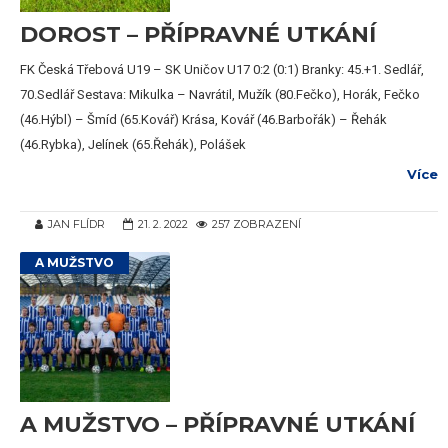
DOROST – PŘÍPRAVNÉ UTKÁNÍ
FK Česká Třebová U19 – SK Uničov U17 0:2 (0:1) Branky: 45.+1. Sedlář,
70.Sedlář Sestava: Mikulka – Navrátil, Mužík (80.Fečko), Horák, Fečko
(46.Hýbl) – Šmíd (65.Kovář) Krása, Kovář (46.Barbořák) – Řehák
(46.Rybka), Jelínek (65.Řehák), Polášek
Více
JAN FLÍDR
21. 2. 2022
257 ZOBRAZENÍ
A MUŽSTVO
A MUŽSTVO – PŘÍPRAVNÉ UTKÁNÍ