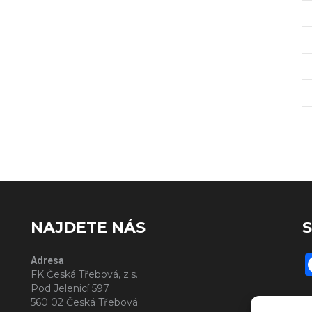
NAJDETE NÁS
S
Adresa
FK Česká Třebová, z.s.
Pod Jelenicí 597
560 02 Česká Třebová