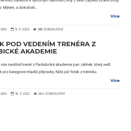
e kluci nadechli k výborným výkonům, kdy z šesti zápasů ztratili body
V. Mýtem, a dokráčeli…
Více
ÁSEK
9. 11. 2023
188 ZOBRAZENÍ
K POD VEDENÍM TRENÉRA Z
ICKÉ AKADEMIE
 nás navštívil trenér z Pardubické akademie pan Jelínek, který vedl
 pro kategorie mladší přípravky. Níže pár fotek z tréninku.
Více
ÁSEK
16. 3. 2022
264 ZOBRAZENÍ