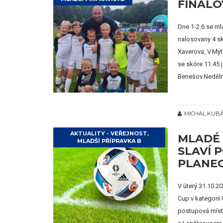
FINÁLO
Dne 1-2.6.se ml
nalosovany 4 s
Xaverova, V.Myt
se skóre 11:45 
Benešov.Neděln
MICHAL KUB
AKTUALITY - VEŘEJNOST
,
MLADÉ 
MLADŠÍ PŘÍPRAVKA B
SLAVÍ 
PLANEO
V úterý 31.10.2
Cup v kategorii
postupová místa