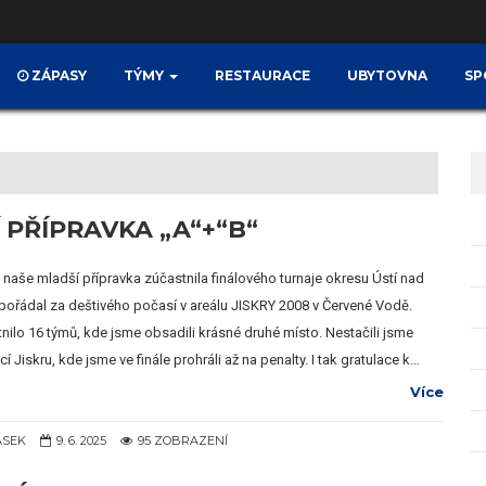
ZÁPASY
TÝMY
RESTAURACE
UBYTOVNA
SP
 PŘÍPRAVKA „A“+“B“
 naše mladší přípravka zúčastnila finálového turnaje okresu Ústí nad
se pořádal za deštivého počasí v areálu JISKRY 2008 v Červené Vodě.
tnilo 16 týmů, kde jsme obsadili krásné druhé místo. Nestačili jsme
Jiskru, kde jsme ve finále prohráli až na penalty. I tak gratulace k…
Více
ÁSEK
9. 6. 2025
95 ZOBRAZENÍ