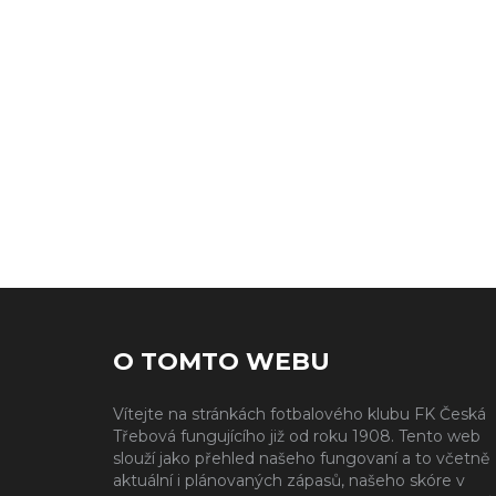
O TOMTO WEBU
Vítejte na stránkách fotbalového klubu FK Česká
Třebová fungujícího již od roku 1908. Tento web
slouží jako přehled našeho fungovaní a to včetně
aktuální i plánovaných zápasů, našeho skóre v