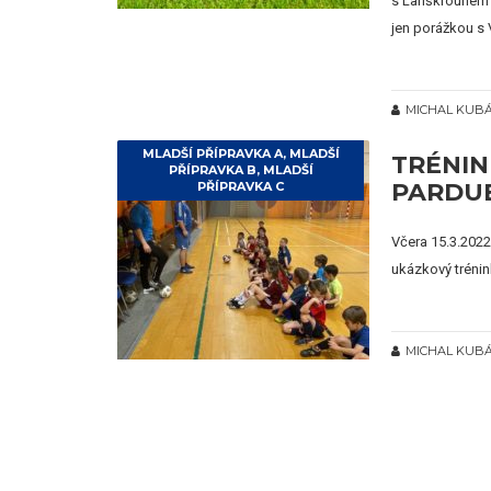
s Lanškrounem s
jen porážkou s 
MICHAL KUB
MLADŠÍ PŘÍPRAVKA A
,
MLADŠÍ
TRÉNIN
PŘÍPRAVKA B
,
MLADŠÍ
PARDUB
PŘÍPRAVKA C
Včera 15.3.2022
ukázkový trénink
MICHAL KUB