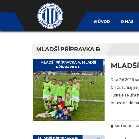
ÚVOD
O NÁS
MLADŠÍ PŘÍPRAVKA B
MLADŠÍ PŘÍPRAVKA A
,
MLADŠÍ
MLADŠÍ
PŘÍPRAVKA B
Dne 7.6.2025 se
Orlicí. Turnaj 
Turnaje se účas
pouze na domácí 
MICHAL KUB
MLADŠÍ PŘÍPRAVKA B