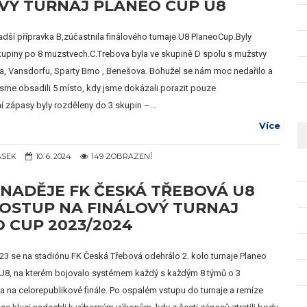
VÝ TURNAJ PLANEO CUP U8
adší přípravka B,zúčastnila finálového turnaje U8 PlaneoCup.Byly
kupiny po 8 muzstvech.C.Trebova byla ve skupině D spolu s mužstvy
a, Vansdorfu, Sparty Brno , Benešova. Bohužel se nám moc nedařilo a
jsme obsadili 5 místo, kdy jsme dokázali porazit pouze
í zápasy byly rozděleny do 3 skupin –…
Více
ÁSEK
10. 6. 2024
149 ZOBRAZENÍ
NADĚJE FK ČESKÁ TŘEBOVÁ U8
POSTUP NA FINÁLOVÝ TURNAJ
 CUP 2023/2024
023 se na stadiónu FK Česká Třebová odehrálo 2. kolo turnaje Planeo
 U8, na kterém bojovalo systémem každý s každým 8 týmů o 3
 na celorepublikové finále. Po ospalém vstupu do turnaje a remíze