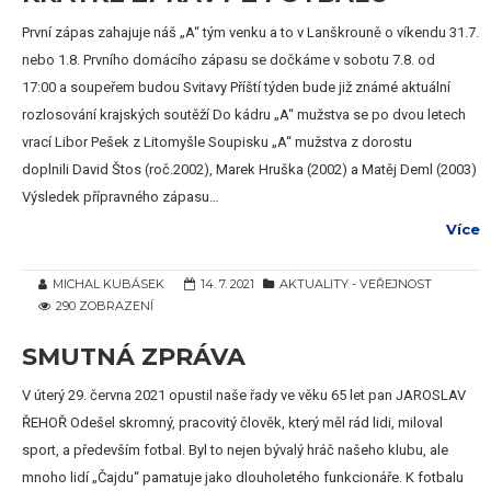
První zápas zahajuje náš „A“ tým venku a to v Lanškrouně o víkendu 31.7.
nebo 1.8. Prvního domácího zápasu se dočkáme v sobotu 7.8. od
17:00 a soupeřem budou Svitavy Příští týden bude již známé aktuální
rozlosování krajských soutěží Do kádru „A“ mužstva se po dvou letech
vrací Libor Pešek z Litomyšle Soupisku „A“ mužstva z dorostu
doplnili David Štos (roč.2002), Marek Hruška (2002) a Matěj Deml (2003)
Výsledek přípravného zápasu…
Více
MICHAL KUBÁSEK
14. 7. 2021
AKTUALITY - VEŘEJNOST
290 ZOBRAZENÍ
SMUTNÁ ZPRÁVA
V úterý 29. června 2021 opustil naše řady ve věku 65 let pan JAROSLAV
ŘEHOŘ Odešel skromný, pracovitý člověk, který měl rád lidi, miloval
sport, a především fotbal. Byl to nejen bývalý hráč našeho klubu, ale
mnoho lidí „Čajdu“ pamatuje jako dlouholetého funkcionáře. K fotbalu