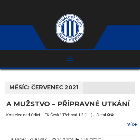
MĚSÍC:
ČERVENEC 2021
A MUŽSTVO – PŘÍPRAVNÉ UTKÁNÍ
Kostelec nad Orlicí – FK Česká Třebová 1:2 (1:1) J.Deml ⚽️⚽️
Více
MICHAL KUBÁSEK
24. 7. 2021
A MUŽSTVO