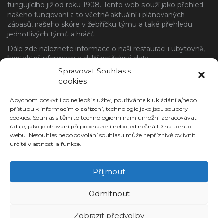
fungujícího již od roku 1908. Tento web slouží jako přehled
našeho fungovaní a to včetně aktuální i plánovaných
zápasů, našeho skóre v žebříčku týmu a také přehledu
jednotlivých týmů a hráčů.
Dále zde naleznete informace o naší restauraci i ubytovně,
kontaktní informace a další potřebná data.
Spravovat Souhlas s
NAJDETE NÁS
cookies
Adresa
Abychom poskytli co nejlepší služby, používáme k ukládání a/nebo
FK Česká Třebová, z.s.
přístupu k informacím o zařízení, technologie jako jsou soubory
cookies. Souhlas s těmito technologiemi nám umožní zpracovávat
Pod Jelenicí 597
údaje, jako je chování při procházení nebo jedinečná ID na tomto
560 02 Česká Třebová
webu. Nesouhlas nebo odvolání souhlasu může nepříznivě ovlivnit
SOCIÁLNÍ SÍTĚ
určité vlastnosti a funkce.
Facebook
Instagram
Příjmout
Odmítnout
Zobrazit předvolby