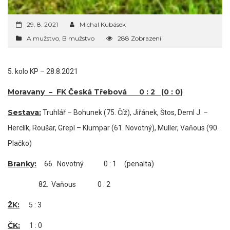
29. 8. 2021
Michal Kubásek
A mužstvo
,
B mužstvo
288 Zobrazení
5. kolo KP – 28.8.2021
Moravany – FK Česká Třebová 0 : 2 (0 : 0)
Sestava:
Truhlář – Bohunek (75. Číž), Jiřánek, Štos, Deml J. –
Herclík, Roušar, Grepl – Klumpar (61. Novotný), Müller, Vaňous (90.
Plačko)
Branky:
66. Novotný 0 : 1 (penalta)
82. Vaňous 0 : 2
ŽK:
5 : 3
ČK:
1 : 0