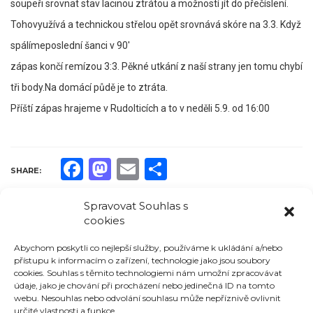
soupeři srovnat stav lacinou ztrátou a možností jít do přečíslení.
Tohovyužívá a technickou střelou opět srovnává skóre na 3.3. Když
spálímeposlední šanci v 90′
zápas končí remízou 3:3. Pěkné utkání z naší strany jen tomu chybí
tři body.Na domácí půdě je to ztráta.
Příští zápas hrajeme v Rudolticích a to v neděli 5.9. od 16:00
Facebook
Mastodon
Email
Share
SHARE:
Spravovat Souhlas s
cookies
NÁSLEDUJÍCÍ AKCE
Abychom poskytli co nejlepší služby, používáme k ukládání a/nebo
Žádné nadcházející události
přístupu k informacím o zařízení, technologie jako jsou soubory
cookies. Souhlas s těmito technologiemi nám umožní zpracovávat
údaje, jako je chování při procházení nebo jedinečná ID na tomto
NÁSLEDUJÍCÍ ZÁPAS
webu. Nesouhlas nebo odvolání souhlasu může nepříznivě ovlivnit
určité vlastnosti a funkce.