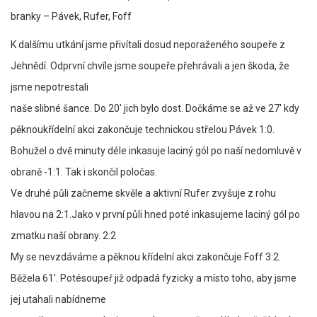
branky – Pávek, Rufer, Foff
K dalšímu utkání jsme přivítali dosud neporaženého soupeře z
Jehnědí. Odprvní chvíle jsme soupeře přehrávali a jen škoda, že
jsme nepotrestali
naše slibné šance. Do 20′ jich bylo dost. Dočkáme se až ve 27′ kdy
pěknoukřídelní akci zakončuje technickou střelou Pávek 1:0.
Bohužel o dvě minuty déle inkasuje laciný gól po naší nedomluvě v
obraně -1:1. Tak i skončil poločas.
Ve druhé půli začneme skvěle a aktivní Rufer zvyšuje z rohu
hlavou na 2:1.Jako v první půli hned poté inkasujeme laciný gól po
zmatku naší obrany. 2:2
My se nevzdáváme a pěknou křídelní akci zakončuje Foff 3:2.
Běžela 61′. Potésoupeř již odpadá fyzicky a místo toho, aby jsme
jej utahali nabídneme