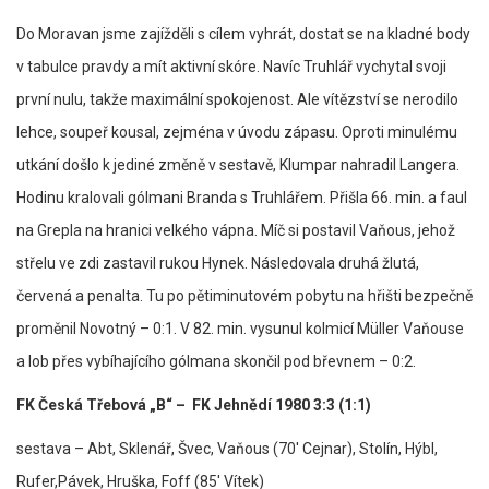
Do Moravan jsme zajížděli s cílem vyhrát, dostat se na kladné body
v tabulce pravdy a mít aktivní skóre. Navíc Truhlář vychytal svoji
první nulu, takže maximální spokojenost. Ale vítězství se nerodilo
lehce, soupeř kousal, zejména v úvodu zápasu. Oproti minulému
utkání došlo k jediné změně v sestavě, Klumpar nahradil Langera.
Hodinu kralovali gólmani Branda s Truhlářem. Přišla 66. min. a faul
na Grepla na hranici velkého vápna. Míč si postavil Vaňous, jehož
střelu ve zdi zastavil rukou Hynek. Následovala druhá žlutá,
červená a penalta. Tu po pětiminutovém pobytu na hřišti bezpečně
proměnil Novotný – 0:1. V 82. min. vysunul kolmicí Müller Vaňouse
a lob přes vybíhajícího gólmana skončil pod břevnem – 0:2.
FK Česká Třebová „B“ – FK Jehnědí 1980 3:3 (1:1)
sestava – Abt, Sklenář, Švec, Vaňous (70′ Cejnar), Stolín, Hýbl,
Rufer,Pávek, Hruška, Foff (85′ Vítek)