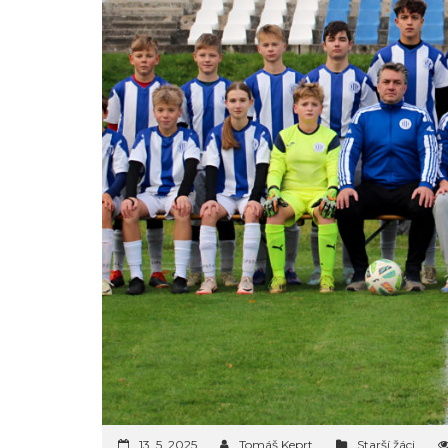
13. 5. 2025
Tomáš Keprt
Starší žáci