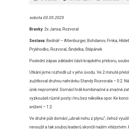
sobota 03.05.2025
Branky
: 2x Jansa, Rozvoral
Sestava
: Bednář – Altenburger, Bohdanov, Frnka, Hilde
Prykhodko, Rozvoral, Šindelka, Štěpánek
Poslední zápas základní části krajského přeboru, soubo
Utkání jsme rozhodli už v jeho úvodu. Ve 2.minutě pře
zužitkoval druhou nahrávku Standy Rozvorala – 0:2. Ná
únik neproměnil. Domácí hráli kombinačně a značně zatá
vyzkoušeli různé posty i hru bez několika opor. Ke konci 
snížení – 1:2.
Ve druhé půli domácí „ubrali nohu z plynu“, čehož využil 
nevyužil a tak souboj leaderů skončil naším vítězstvím.