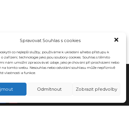
Spravovat Souhlas s cookies
kytli co nejlepší služby, používáme k ukládání a/nebo přístupu k
o zařízení, technologie jako jsou soubory cookies. Souhlas s těmito
mi nám umožní zpracovávat údaje, jako je chování při procházení nebo
D na tomto webu. Nesouhlas nebo odvolání souhlasu může nepříznivě
ité vlastnosti a funkce.
OCIÁLNÍ SÍTĚ
íjmout
Odmítnout
Zobrazit předvolby
Facebook
Instagram