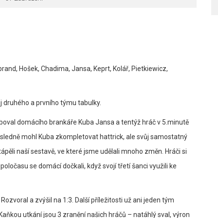
brand, Hošek, Chadima, Jansa, Keprt, Kolář, Pietkiewicz,
j druhého a prvního týmu tabulky.
loboval domácího brankáře Kuba Jansa a tentýž hráč v 5.minutě
sledně mohl Kuba zkompletovat hattrick, ale svůj samostatný
pěli naší sestavě, ve které jsme udělali mnoho změn. Hráči si
poločasu se domácí dočkali, když svojí třetí šanci využili ke
Rozvoral a zvýšil na 1:3. Další příležitosti už ani jeden tým
 Kaňkou utkání jsou 3 zranění našich hráčů – natáhlý sval, výron