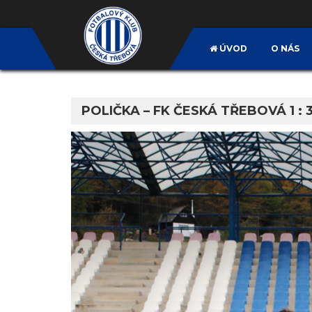
ÚVOD
O NÁS
POLIČKA – FK ČESKÁ TŘEBOVÁ 1 : 3 