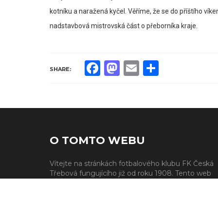
kotníku a naražená kyčel. Věříme, že se do příštího vík
nadstavbová mistrovská část o přeborníka kraje.
Facebook
Mastodon
Email
Share
SHARE:
O TOMTO WEBU
Vítejte na stránkách fotbalového klubu FK Česká
Třebová fungujícího již od roku 1908. Tento web
slouží jako přehled našeho fungovaní a to včetně
aktuální i plánovaných zápasů, našeho skóre v
žebříčku týmu a také přehledu jednotlivých týmů
hráčů.