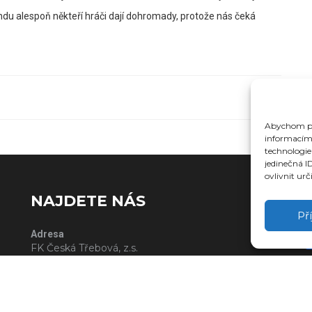
endu alespoň někteří hráči dají dohromady, protože nás čeká
Abychom pos
informacím 
technologie
jedinečná I
ovlivnit urč
NAJDETE NÁS
S
Př
Adresa
FK Česká Třebová, z.s.
Pod Jelenicí 597
560 02 Česká Třebová
 a