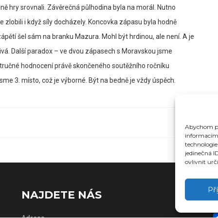
ně hry srovnali. Závěrečná půlhodina byla na morál. Nutno
 zlobili i když síly docházely. Koncovka zápasu byla hodně
zápětí šel sám na branku Mazura. Mohl být hrdinou, ale není. A je
ivá. Další paradox – ve dvou zápasech s Moravskou jsme
 Stručné hodnocení právě skončeného soutěžního ročníku
i jsme 3. místo, což je výborné. Být na bedně je vždy úspěch.
Abychom pos
informacím 
technologie
jedinečná I
ovlivnit urč
Př
NAJDETE NÁS
S