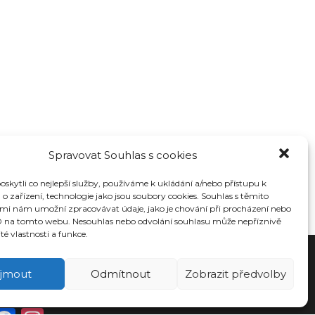
Spravovat Souhlas s cookies
kytli co nejlepší služby, používáme k ukládání a/nebo přístupu k
o zařízení, technologie jako jsou soubory cookies. Souhlas s těmito
mi nám umožní zpracovávat údaje, jako je chování při procházení nebo
D na tomto webu. Nesouhlas nebo odvolání souhlasu může nepříznivě
ité vlastnosti a funkce.
íjmout
Odmítnout
Zobrazit předvolby
OCIÁLNÍ SÍTĚ