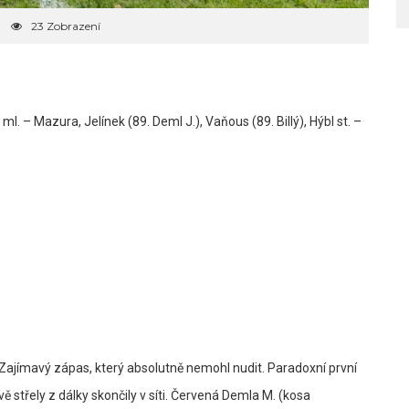
23 Zobrazení
ml. – Mazura, Jelínek (89. Deml J.), Vaňous (89. Billý), Hýbl st. –
jímavý zápas, který absolutně nemohl nudit. Paradoxní první
ě střely z dálky skončily v síti. Červená Demla M. (kosa