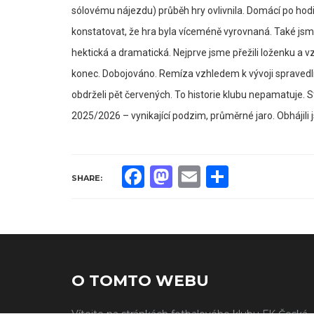
sólovému nájezdu) průběh hry ovlivnila. Domácí po hodi
konstatovat, že hra byla víceméně vyrovnaná. Také jsme
hektická a dramatická. Nejprve jsme přežili loženku a v
konec. Dobojováno. Remíza vzhledem k vývoji spravedl
obdrželi pět červených. To historie klubu nepamatuje.
2025/2026 – vynikající podzim, průměrné jaro. Obhájil
Facebook
Mastodon
Email
Share
SHARE:
O TOMTO WEBU