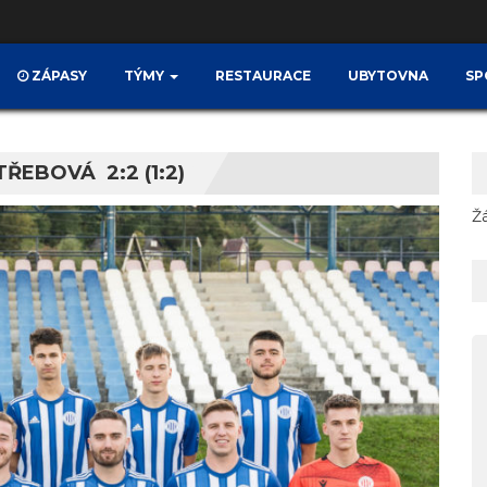
ZÁPASY
TÝMY
RESTAURACE
UBYTOVNA
SP
ŘEBOVÁ 2:2 (1:2)
Ž