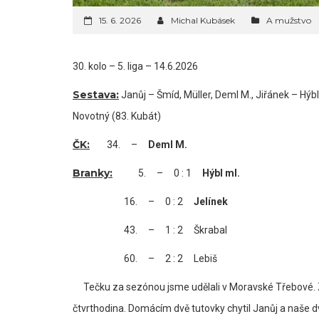
15. 6. 2026
Michal Kubásek
A mužstvo
30. kolo – 5. liga – 14.6.2026
Sestava:
Janůj – Šmíd, Müller, Deml M., Jiřánek – Hýbl 
Novotný (83. Kubát)
ČK:
34. –
Deml M.
Branky:
5. – 0 : 1
Hýbl ml.
16. – 0 : 2
Jelínek
43. – 1 : 2 Škrabal
60. – 2 : 2 Lebiš
Tečku za sezónou jsme udělali v Moravské Třebové. Za
čtvrthodina. Domácím dvě tutovky chytil Janůj a naše dv