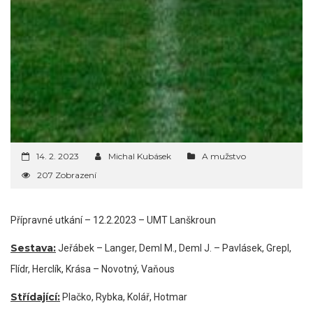
14. 2. 2023
Michal Kubásek
A mužstvo
207 Zobrazení
Přípravné utkání – 12.2.2023 – UMT Lanškroun
Sestava:
Jeřábek – Langer, Deml M., Deml J. – Pavlásek, Grepl,
Flídr, Herclík, Krása – Novotný, Vaňous
Střídající:
Plačko, Rybka, Kolář, Hotmar