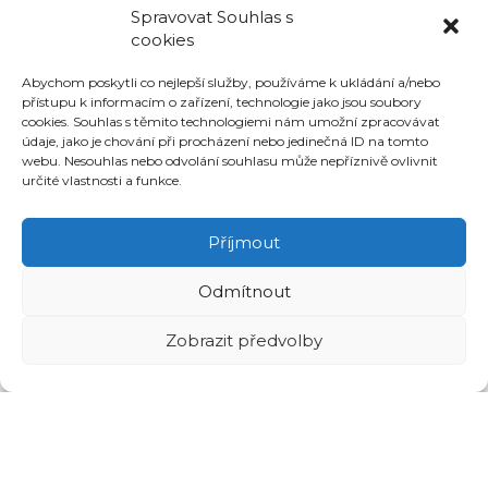
2
Spravovat Souhlas s
-
cookies
2
FK ČESKÁ
Abychom poskytli co nejlepší služby, používáme k ukládání a/nebo
TŘEBOVÁ
přístupu k informacím o zařízení, technologie jako jsou soubory
cookies. Souhlas s těmito technologiemi nám umožní zpracovávat
14. 6. 2026
údaje, jako je chování při procházení nebo jedinečná ID na tomto
webu. Nesouhlas nebo odvolání souhlasu může nepříznivě ovlivnit
FK ČESKÁ
určité vlastnosti a funkce.
TŘEBOVÁ
5
-
Příjmout
1
SKUTEČ
Odmítnout
6. 6. 2026
Zobrazit předvolby
LANŠKROUN
0
-
4
FK ČESKÁ
TŘEBOVÁ