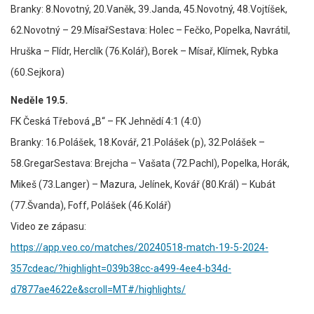
Branky: 8.Novotný, 20.Vaněk, 39.Janda, 45.Novotný, 48.Vojtíšek,
62.Novotný – 29.MísařSestava: Holec – Fečko, Popelka, Navrátil,
Hruška – Flídr, Herclík (76.Kolář), Borek – Mísař, Klímek, Rybka
(60.Sejkora)
Neděle 19.5.
FK Česká Třebová „B“ – FK Jehnědí 4:1 (4:0)
Branky: 16.Polášek, 18.Kovář, 21.Polášek (p), 32.Polášek –
58.GregarSestava: Brejcha – Vašata (72.Pachl), Popelka, Horák,
Mikeš (73.Langer) – Mazura, Jelínek, Kovář (80.Král) – Kubát
(77.Švanda), Foff, Polášek (46.Kolář)
Video ze zápasu:
https://app.veo.co/matches/20240518-match-19-5-2024-
357cdeac/?highlight=039b38cc-a499-4ee4-b34d-
d7877ae4622e&scroll=MT#/highlights/