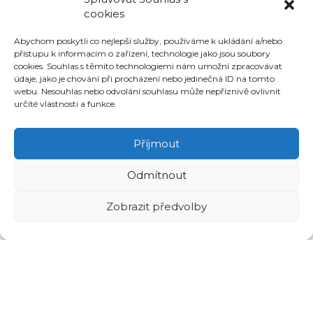
09.08.2026
-
17:00
cookies
Abychom poskytli co nejlepší služby, používáme k ukládání a/nebo
ZÁPASY - A MUŽSTVO
přístupu k informacím o zařízení, technologie jako jsou soubory
cookies. Souhlas s těmito technologiemi nám umožní zpracovávat
údaje, jako je chování při procházení nebo jedinečná ID na tomto
MORAVSKÁ
webu. Nesouhlas nebo odvolání souhlasu může nepříznivě ovlivnit
TŘEBOVÁ
určité vlastnosti a funkce.
2
-
2
Příjmout
FK ČESKÁ
TŘEBOVÁ
Odmítnout
14. 6. 2026
Zobrazit předvolby
FK ČESKÁ
TŘEBOVÁ
5
-
1
SKUTEČ