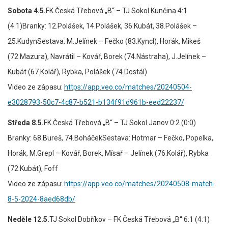
Sobota 4.5.
FK Česká Třebová „B“ – TJ Sokol Kunčina 4:1
(4:1)Branky: 12.Polášek, 14.Polášek, 36.Kubát, 38.Polášek –
25.KudynSestava: M.Jelínek – Fečko (83.Kyncl), Horák, Mikeš
(72.Mazura), Navrátil – Kovář, Borek (74.Nástraha), J.Jelínek –
Kubát (67.Kolář), Rybka, Polášek (74.Dostál)
Video ze zápasu:
https://app.veo.co/matches/20240504-
e3028793-50c7-4c87-b521-b134f91d961b-eed22237/
Středa 8.5.
FK Česká Třebová „B“ – TJ Sokol Janov 0:2 (0:0)
Branky: 68.Bureš, 74.BoháčekSestava: Hotmar – Fečko, Popelka,
Horák, M.Grepl – Kovář, Borek, Mísař – Jelínek (76.Kolář), Rybka
(72.Kubát), Foff
Video ze zápasu:
https://app.veo.co/matches/20240508-match-
8-5-2024-8aed68db/
Neděle 12.5.
TJ Sokol Dobříkov – FK Česká Třebová „B“ 6:1 (4:1)