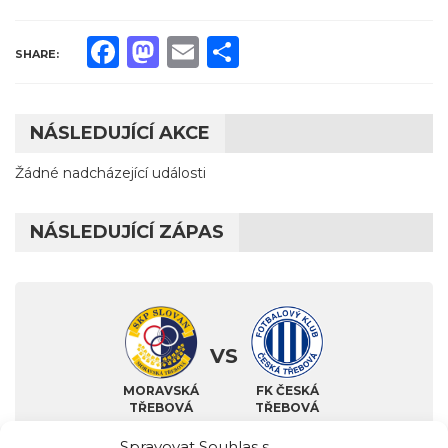
Facebook
Mastodon
Email
Share
SHARE:
NÁSLEDUJÍCÍ AKCE
Žádné nadcházející události
NÁSLEDUJÍCÍ ZÁPAS
VS
MORAVSKÁ
FK ČESKÁ
TŘEBOVÁ
TŘEBOVÁ
Spravovat Souhlas s